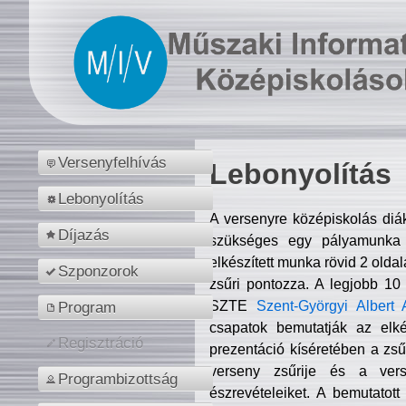
Versenyfelhívás
Lebonyolítás
Lebonyolítás
A versenyre középiskolás diá
Díjazás
szükséges egy pályamunka f
elkészített munka rövid 2 olda
Szponzorok
zsűri pontozza. A legjobb 10
SZTE
Szent-Györgyi Albert 
Program
csapatok bemutatják az elké
Regisztráció
prezentáció kíséretében a zs
verseny zsűrije és a verse
Programbizottság
észrevételeiket. A bemutatott