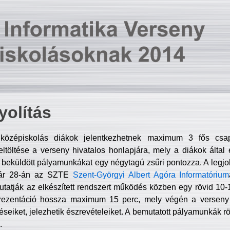
olítás
középiskolás diákok jelentkezhetnek maximum 3 fős csa
ltöltése a verseny hivatalos honlapjára, mely a diákok által e
A beküldött pályamunkákat egy négytagú zsűri pontozza. A legj
uár 28-án az SZTE
Szent-Györgyi Albert Agóra Informatórium
tatják az elkészített rendszert működés közben egy rövid 10-12
rezentáció hossza maximum 15 perc, mely végén a verseny 
déseiket, jelezhetik észrevételeiket. A bemutatott pályamunkák r
.