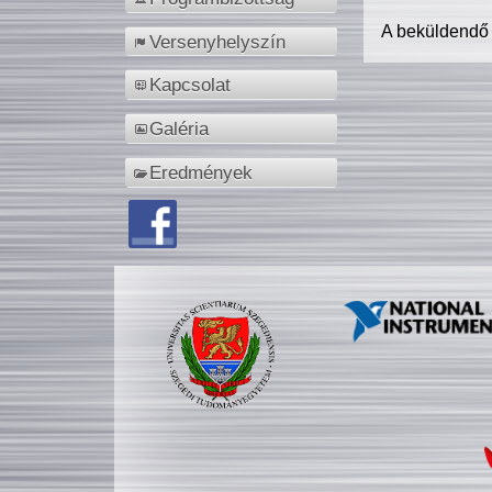
A beküldendő
Versenyhelyszín
Kapcsolat
Galéria
Eredmények