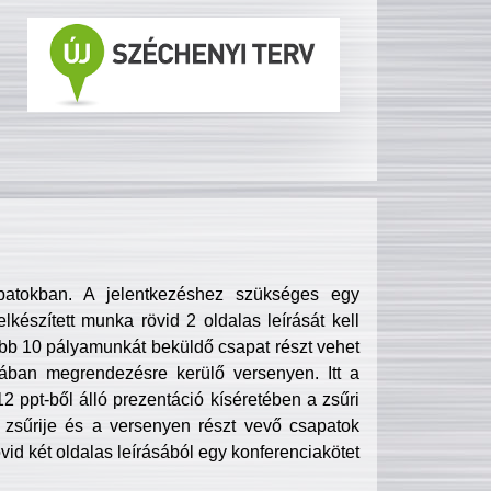
patokban. A jelentkezéshez szükséges egy
lkészített munka rövid 2 oldalas leírását kell
obb 10 pályamunkát beküldő csapat részt vehet
ában megrendezésre kerülő versenyen. Itt a
 ppt-ből álló prezentáció kíséretében a zsűri
zsűrije és a versenyen részt vevő csapatok
övid két oldalas leírásából egy konferenciakötet