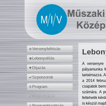
Versenyfelhívás
Lebony
Lebonyolítás
A versenyre 
Díjazás
pályamunka fe
tartalmazza. 
Szponzorok
a 2014 febr
csapatok bemu
Program
számára. A p
Regisztráció
feltehetik kér
is készül majd
Programbizottság