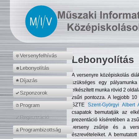
Versenyfelhívás
Lebonyolítás
Lebonyolítás
A versenyre középiskolás diá
Díjazás
szükséges egy pályamunka f
elkészített munka rövid 2 olda
Szponzorok
zsűri pontozza. A legjobb 10
SZTE
Szent-Györgyi Albert 
Program
csapatok bemutatják az elké
Regisztráció
prezentáció kíséretében a zs
verseny zsűrije és a verse
Programbizottság
észrevételeiket. A bemutatott