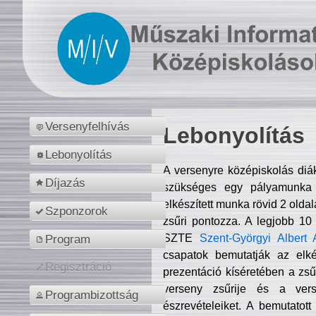
Versenyfelhívás
Lebonyolítás
Lebonyolítás
A versenyre középiskolás diá
Díjazás
szükséges egy pályamunka f
elkészített munka rövid 2 olda
Szponzorok
zsűri pontozza. A legjobb 10
SZTE
Szent-Györgyi Albert 
Program
csapatok bemutatják az elké
Regisztráció
prezentáció kíséretében a zs
verseny zsűrije és a verse
Programbizottság
észrevételeiket. A bemutatott