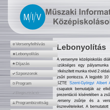
Versenyfelhívás
Lebonyolítás
Lebonyolítás
A versenyre középiskolás diá
Díjazás
szükséges egy pályamunka f
elkészített munka rövid 2 olda
Szponzorok
zsűri pontozza. A legjobb 10
SZTE
Szent-Györgyi Albert 
Program
csapatok bemutatják az elké
Regisztráció
prezentáció kíséretében a zs
verseny zsűrije és a verse
Programbizottság
észrevételeiket. A bemutatott