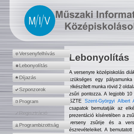
Versenyfelhívás
Lebonyolítás
Lebonyolítás
A versenyre középiskolás diá
Díjazás
szükséges egy pályamunka f
elkészített munka rövid 2 olda
Szponzorok
zsűri pontozza. A legjobb 10
SZTE
Szent-Györgyi Albert 
Program
csapatok bemutatják az elké
Regisztráció
prezentáció kíséretében a zs
verseny zsűrije és a verse
Programbizottság
észrevételeiket. A bemutatott