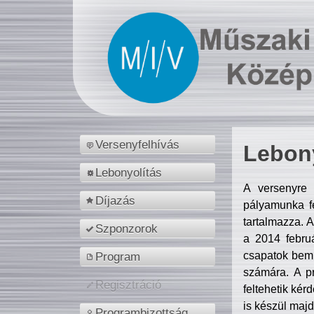
Versenyfelhívás
Lebony
Lebonyolítás
A versenyre 
Díjazás
pályamunka fe
tartalmazza. 
Szponzorok
a 2014 febr
csapatok bemu
Program
számára. A p
Regisztráció
feltehetik kér
is készül majd
Programbizottság