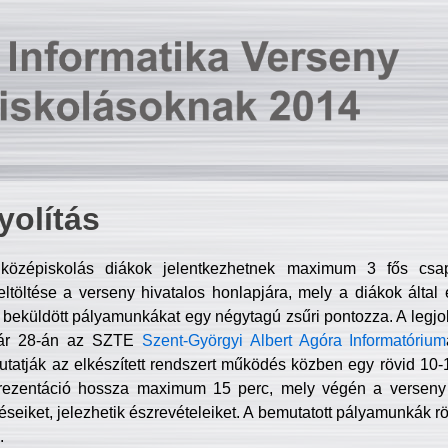
olítás
középiskolás diákok jelentkezhetnek maximum 3 fős csa
ltöltése a verseny hivatalos honlapjára, mely a diákok által e
A beküldött pályamunkákat egy négytagú zsűri pontozza. A legj
uár 28-án az SZTE
Szent-Györgyi Albert Agóra Informatórium
tatják az elkészített rendszert működés közben egy rövid 10-12
rezentáció hossza maximum 15 perc, mely végén a verseny 
déseiket, jelezhetik észrevételeiket. A bemutatott pályamunkák r
.