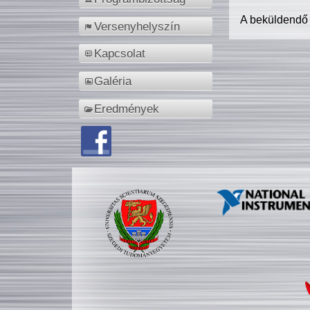
A beküldendő
Versenyhelyszín
Kapcsolat
Galéria
Eredmények