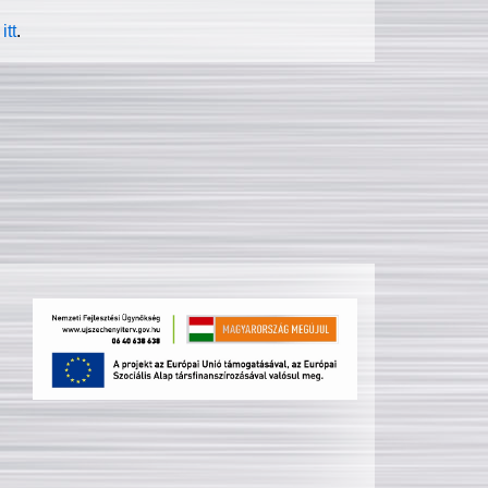
itt
.