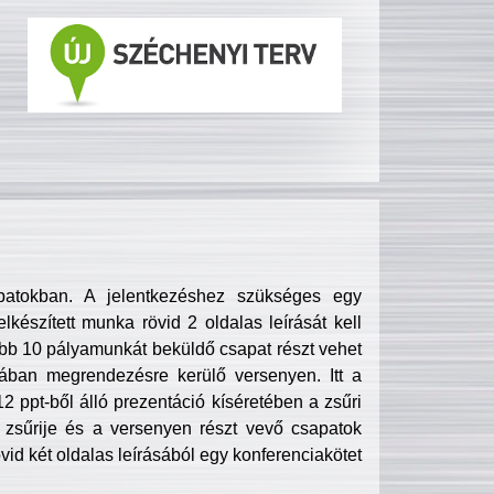
patokban. A jelentkezéshez szükséges egy
lkészített munka rövid 2 oldalas leírását kell
obb 10 pályamunkát beküldő csapat részt vehet
ában megrendezésre kerülő versenyen. Itt a
 ppt-ből álló prezentáció kíséretében a zsűri
zsűrije és a versenyen részt vevő csapatok
övid két oldalas leírásából egy konferenciakötet