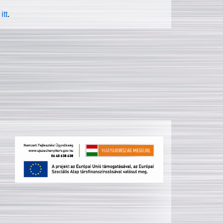
itt
.