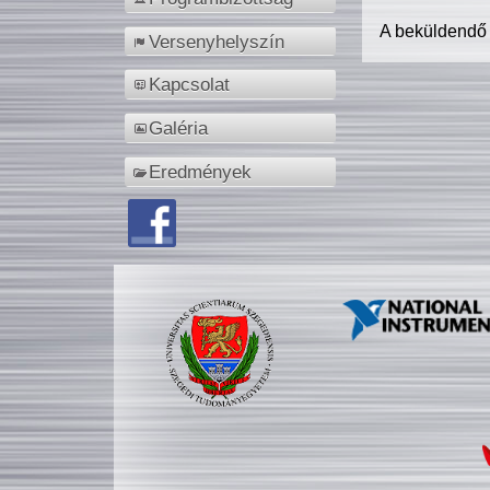
A beküldendő
Versenyhelyszín
Kapcsolat
Galéria
Eredmények