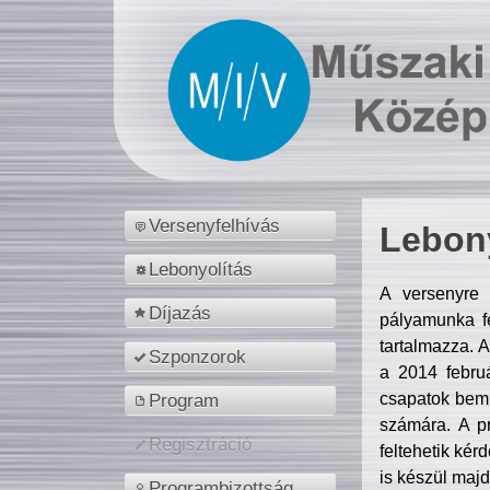
Versenyfelhívás
Lebony
Lebonyolítás
A versenyre 
Díjazás
pályamunka fe
tartalmazza. 
Szponzorok
a 2014 febr
csapatok bemu
Program
számára. A p
Regisztráció
feltehetik kér
is készül majd
Programbizottság