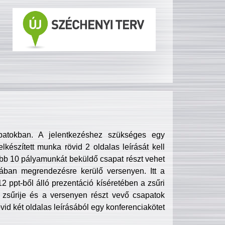
patokban. A jelentkezéshez szükséges egy
lkészített munka rövid 2 oldalas leírását kell
obb 10 pályamunkát beküldő csapat részt vehet
ában megrendezésre kerülő versenyen. Itt a
 ppt-ből álló prezentáció kíséretében a zsűri
zsűrije és a versenyen részt vevő csapatok
övid két oldalas leírásából egy konferenciakötet