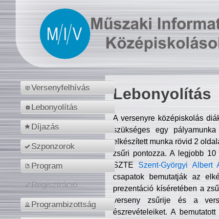
Versenyfelhívás
Lebonyolítás
Lebonyolítás
A versenyre középiskolás diá
Díjazás
szükséges egy pályamunka f
elkészített munka rövid 2 olda
Szponzorok
zsűri pontozza. A legjobb 10
SZTE
Szent-Györgyi Albert 
Program
csapatok bemutatják az elké
Regisztráció
prezentáció kíséretében a zs
verseny zsűrije és a verse
Programbizottság
észrevételeiket. A bemutatott