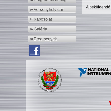
A beküldendő
Versenyhelyszín
Kapcsolat
Galéria
Eredmények