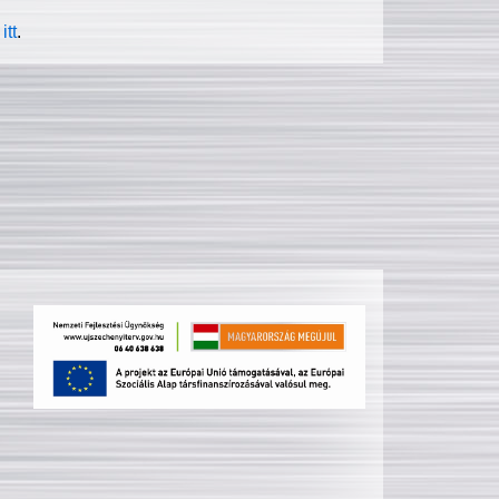
itt
.