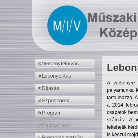
Versenyfelhívás
Lebony
Lebonyolítás
A versenyre 
Díjazás
pályamunka fe
tartalmazza. 
Szponzorok
a 2014 febr
csapatok bemu
Program
számára. A p
Regisztráció
feltehetik kér
is készül majd
Programbizottság