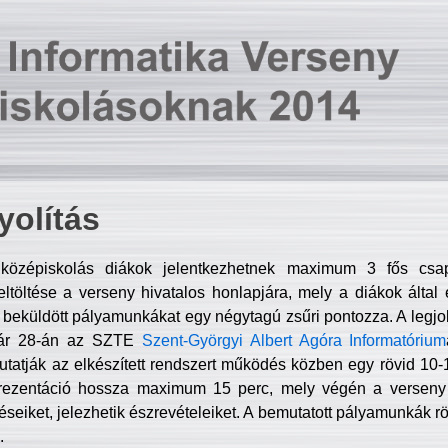
olítás
középiskolás diákok jelentkezhetnek maximum 3 fős csa
ltöltése a verseny hivatalos honlapjára, mely a diákok által e
A beküldött pályamunkákat egy négytagú zsűri pontozza. A legj
uár 28-án az SZTE
Szent-Györgyi Albert Agóra Informatórium
tatják az elkészített rendszert működés közben egy rövid 10-12
rezentáció hossza maximum 15 perc, mely végén a verseny 
déseiket, jelezhetik észrevételeiket. A bemutatott pályamunkák r
.