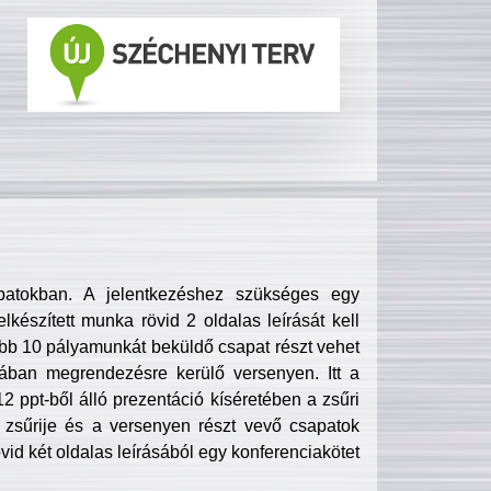
patokban. A jelentkezéshez szükséges egy
lkészített munka rövid 2 oldalas leírását kell
obb 10 pályamunkát beküldő csapat részt vehet
ában megrendezésre kerülő versenyen. Itt a
 ppt-ből álló prezentáció kíséretében a zsűri
zsűrije és a versenyen részt vevő csapatok
övid két oldalas leírásából egy konferenciakötet