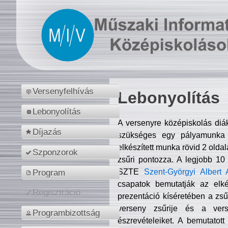
Versenyfelhívás
Lebonyolítás
Lebonyolítás
A versenyre középiskolás diá
Díjazás
szükséges egy pályamunka f
elkészített munka rövid 2 olda
Szponzorok
zsűri pontozza. A legjobb 10
SZTE
Szent-Györgyi Albert 
Program
csapatok bemutatják az elké
Regisztráció
prezentáció kíséretében a zs
verseny zsűrije és a verse
Programbizottság
észrevételeiket. A bemutatott