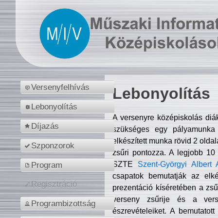
Versenyfelhívás
Lebonyolítás
Lebonyolítás
A versenyre középiskolás diá
Díjazás
szükséges egy pályamunka f
elkészített munka rövid 2 olda
Szponzorok
zsűri pontozza. A legjobb 10
SZTE
Szent-Györgyi Albert 
Program
csapatok bemutatják az elké
Regisztráció
prezentáció kíséretében a zs
verseny zsűrije és a verse
Programbizottság
észrevételeiket. A bemutatott