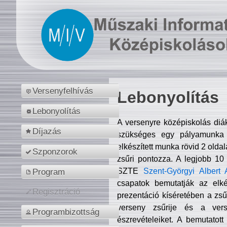
Versenyfelhívás
Lebonyolítás
Lebonyolítás
A versenyre középiskolás diá
Díjazás
szükséges egy pályamunka f
elkészített munka rövid 2 olda
Szponzorok
zsűri pontozza. A legjobb 10
SZTE
Szent-Györgyi Albert 
Program
csapatok bemutatják az elké
Regisztráció
prezentáció kíséretében a zs
verseny zsűrije és a verse
Programbizottság
észrevételeiket. A bemutatott