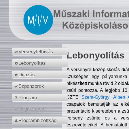
Versenyfelhívás
Lebonyolítás
Lebonyolítás
A versenyre középiskolás diá
Díjazás
szükséges egy pályamunka f
elkészített munka rövid 2 olda
Szponzorok
zsűri pontozza. A legjobb 10
SZTE
Szent-Györgyi Albert 
Program
csapatok bemutatják az elké
Regisztráció
prezentáció kíséretében a zs
verseny zsűrije és a verse
Programbizottság
észrevételeiket. A bemutatott