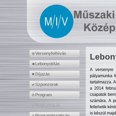
Versenyfelhívás
Lebony
Lebonyolítás
A versenyre 
Díjazás
pályamunka fe
tartalmazza. 
Szponzorok
a 2014 febr
csapatok bemu
Program
számára. A p
Regisztráció
feltehetik kér
is készül majd
Programbizottság