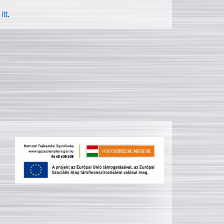
itt
.