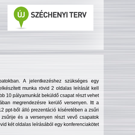
patokban. A jelentkezéshez szükséges egy
lkészített munka rövid 2 oldalas leírását kell
obb 10 pályamunkát beküldő csapat részt vehet
ában megrendezésre kerülő versenyen. Itt a
 ppt-ből álló prezentáció kíséretében a zsűri
zsűrije és a versenyen részt vevő csapatok
övid két oldalas leírásából egy konferenciakötet