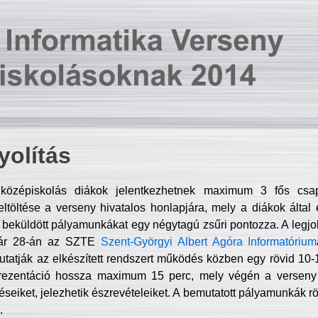
olítás
középiskolás diákok jelentkezhetnek maximum 3 fős csa
ltöltése a verseny hivatalos honlapjára, mely a diákok által e
A beküldött pályamunkákat egy négytagú zsűri pontozza. A legj
uár 28-án az SZTE
Szent-Györgyi Albert Agóra Informatórium
tatják az elkészített rendszert működés közben egy rövid 10-12
rezentáció hossza maximum 15 perc, mely végén a verseny 
déseiket, jelezhetik észrevételeiket. A bemutatott pályamunkák r
.