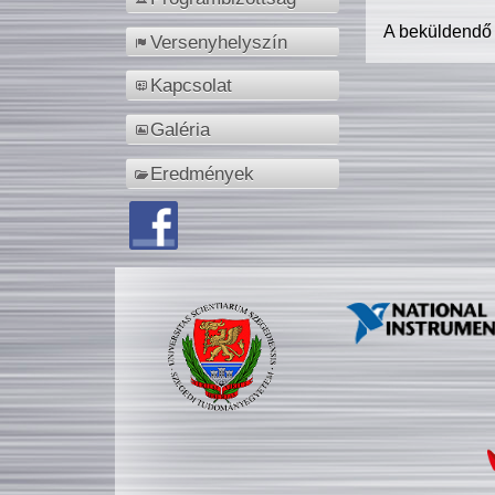
A beküldendő
Versenyhelyszín
Kapcsolat
Galéria
Eredmények