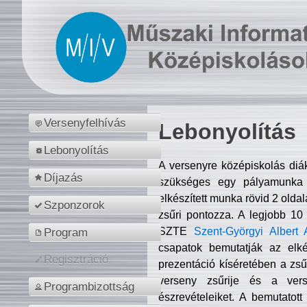
Versenyfelhívás
Lebonyolítás
Lebonyolítás
A versenyre középiskolás diá
Díjazás
szükséges egy pályamunka f
elkészített munka rövid 2 olda
Szponzorok
zsűri pontozza. A legjobb 10
SZTE
Szent-Györgyi Albert 
Program
csapatok bemutatják az elké
Regisztráció
prezentáció kíséretében a zs
verseny zsűrije és a verse
Programbizottság
észrevételeiket. A bemutatott