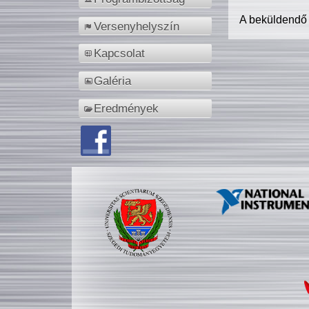
A beküldendő
Versenyhelyszín
Kapcsolat
Galéria
Eredmények