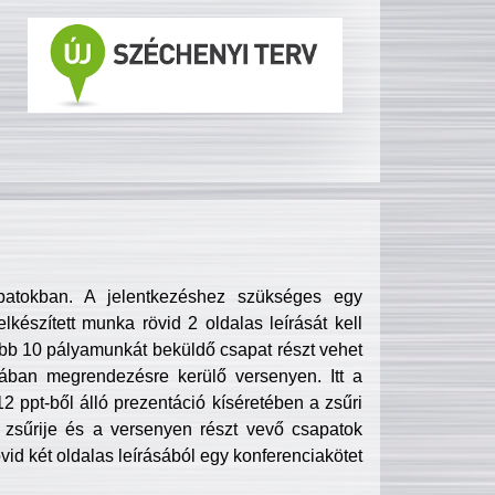
patokban. A jelentkezéshez szükséges egy
lkészített munka rövid 2 oldalas leírását kell
obb 10 pályamunkát beküldő csapat részt vehet
ában megrendezésre kerülő versenyen. Itt a
 ppt-ből álló prezentáció kíséretében a zsűri
zsűrije és a versenyen részt vevő csapatok
övid két oldalas leírásából egy konferenciakötet