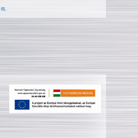
itt
.