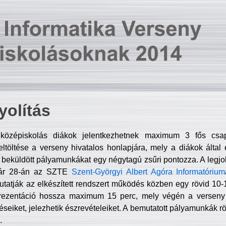
olítás
középiskolás diákok jelentkezhetnek maximum 3 fős csa
ltöltése a verseny hivatalos honlapjára, mely a diákok által e
A beküldött pályamunkákat egy négytagú zsűri pontozza. A legj
uár 28-án az SZTE
Szent-Györgyi Albert Agóra Informatórium
tatják az elkészített rendszert működés közben egy rövid 10-12
rezentáció hossza maximum 15 perc, mely végén a verseny 
déseiket, jelezhetik észrevételeiket. A bemutatott pályamunkák r
.