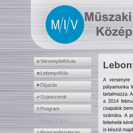
Versenyfelhívás
Lebony
Lebonyolítás
A versenyre 
Díjazás
pályamunka fe
tartalmazza. 
Szponzorok
a 2014 febr
csapatok bemu
Program
számára. A p
Regisztráció
feltehetik kér
is készül majd
Programbizottság