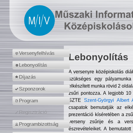
Versenyfelhívás
Lebonyolítás
Lebonyolítás
A versenyre középiskolás diá
Díjazás
szükséges egy pályamunka f
elkészített munka rövid 2 olda
Szponzorok
zsűri pontozza. A legjobb 10
SZTE
Szent-Györgyi Albert 
Program
csapatok bemutatják az elké
Regisztráció
prezentáció kíséretében a zs
verseny zsűrije és a verse
Programbizottság
észrevételeiket. A bemutatott