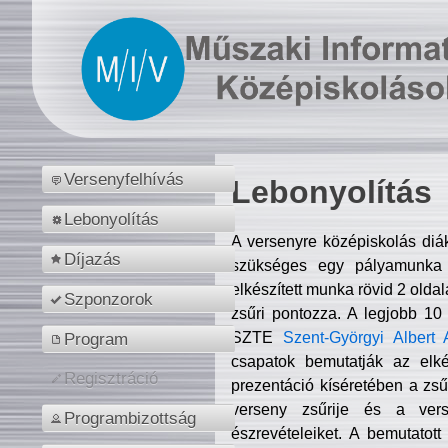
Versenyfelhívás
Lebonyolítás
Lebonyolítás
A versenyre középiskolás diá
Díjazás
szükséges egy pályamunka f
elkészített munka rövid 2 olda
Szponzorok
zsűri pontozza. A legjobb 10
SZTE
Szent-Györgyi Albert 
Program
csapatok bemutatják az elké
Regisztráció
prezentáció kíséretében a zs
verseny zsűrije és a verse
Programbizottság
észrevételeiket. A bemutatott