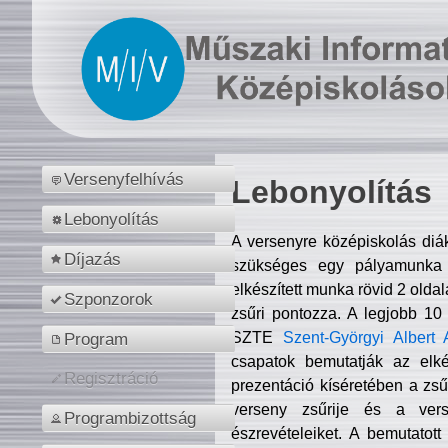
Versenyfelhívás
Lebonyolítás
Lebonyolítás
A versenyre középiskolás diá
Díjazás
szükséges egy pályamunka f
elkészített munka rövid 2 olda
Szponzorok
zsűri pontozza. A legjobb 10
SZTE
Szent-Györgyi Albert 
Program
csapatok bemutatják az elké
Regisztráció
prezentáció kíséretében a zs
verseny zsűrije és a verse
Programbizottság
észrevételeiket. A bemutatott