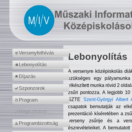
Versenyfelhívás
Lebonyolítás
Lebonyolítás
A versenyre középiskolás diá
Díjazás
szükséges egy pályamunka f
elkészített munka rövid 2 olda
Szponzorok
zsűri pontozza. A legjobb 10
SZTE
Szent-Györgyi Albert 
Program
csapatok bemutatják az elké
Regisztráció
prezentáció kíséretében a zs
verseny zsűrije és a verse
Programbizottság
észrevételeiket. A bemutatott