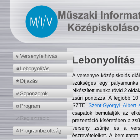
Versenyfelhívás
Lebonyolítás
Lebonyolítás
A versenyre középiskolás diá
Díjazás
szükséges egy pályamunka f
elkészített munka rövid 2 olda
Szponzorok
zsűri pontozza. A legjobb 10
SZTE
Szent-Györgyi Albert 
Program
csapatok bemutatják az elké
Regisztráció
prezentáció kíséretében a zs
verseny zsűrije és a verse
Programbizottság
észrevételeiket. A bemutatott