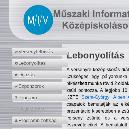
Versenyfelhívás
Lebonyolítás
Lebonyolítás
A versenyre középiskolás diá
Díjazás
szükséges egy pályamunka f
elkészített munka rövid 2 olda
Szponzorok
zsűri pontozza. A legjobb 10
SZTE
Szent-Györgyi Albert 
Program
csapatok bemutatják az elké
Regisztráció
prezentáció kíséretében a zs
verseny zsűrije és a verse
Programbizottság
észrevételeiket. A bemutatott