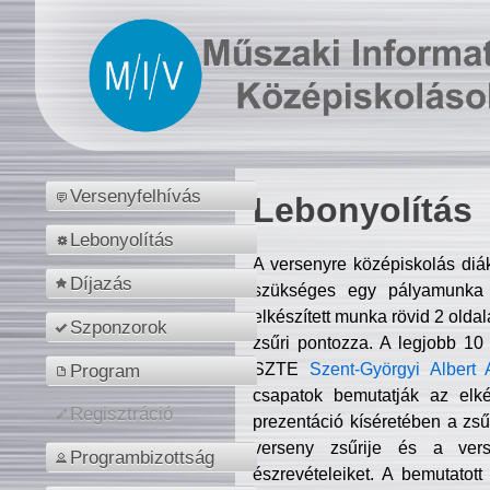
Versenyfelhívás
Lebonyolítás
Lebonyolítás
A versenyre középiskolás diá
Díjazás
szükséges egy pályamunka f
elkészített munka rövid 2 olda
Szponzorok
zsűri pontozza. A legjobb 10
SZTE
Szent-Györgyi Albert 
Program
csapatok bemutatják az elké
Regisztráció
prezentáció kíséretében a zs
verseny zsűrije és a verse
Programbizottság
észrevételeiket. A bemutatott