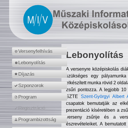
Versenyfelhívás
Lebonyolítás
Lebonyolítás
A versenyre középiskolás diá
Díjazás
szükséges egy pályamunka f
elkészített munka rövid 2 olda
Szponzorok
zsűri pontozza. A legjobb 10
SZTE
Szent-Györgyi Albert 
Program
csapatok bemutatják az elké
Regisztráció
prezentáció kíséretében a zs
verseny zsűrije és a verse
Programbizottság
észrevételeiket. A bemutatott