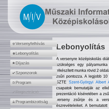
Versenyfelhívás
Lebonyolítás
Lebonyolítás
A versenyre középiskolás diá
Díjazás
szükséges egy pályamunka f
elkészített munka rövid 2 olda
Szponzorok
zsűri pontozza. A legjobb 10
SZTE
Szent-Györgyi Albert 
Program
csapatok bemutatják az elké
Regisztráció
prezentáció kíséretében a zs
verseny zsűrije és a verse
Programbizottság
észrevételeiket. A bemutatott