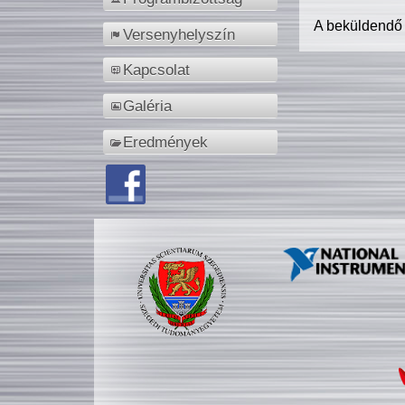
A beküldendő
Versenyhelyszín
Kapcsolat
Galéria
Eredmények