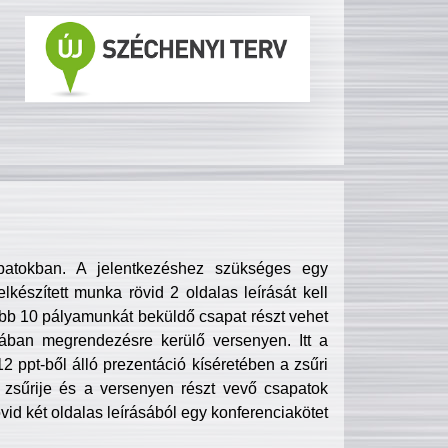
patokban. A jelentkezéshez szükséges egy
lkészített munka rövid 2 oldalas leírását kell
obb 10 pályamunkát beküldő csapat részt vehet
ában megrendezésre kerülő versenyen. Itt a
 ppt-ből álló prezentáció kíséretében a zsűri
zsűrije és a versenyen részt vevő csapatok
övid két oldalas leírásából egy konferenciakötet