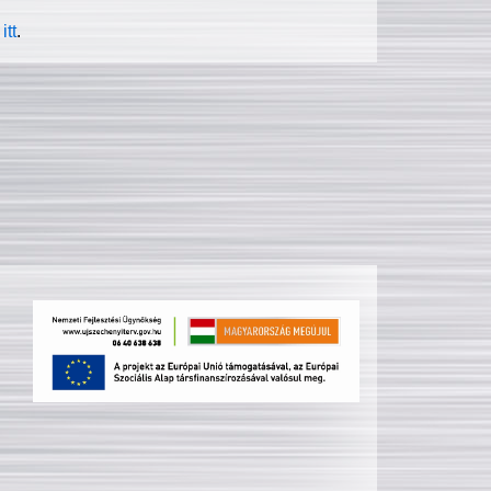
itt
.