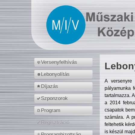
Versenyfelhívás
Lebony
Lebonyolítás
A versenyre 
Díjazás
pályamunka fe
tartalmazza. 
Szponzorok
a 2014 febr
csapatok bemu
Program
számára. A p
Regisztráció
feltehetik kér
is készül majd
Programbizottság