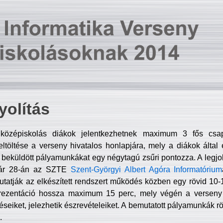
olítás
középiskolás diákok jelentkezhetnek maximum 3 fős csa
ltöltése a verseny hivatalos honlapjára, mely a diákok által e
A beküldött pályamunkákat egy négytagú zsűri pontozza. A legj
uár 28-án az SZTE
Szent-Györgyi Albert Agóra Informatórium
tatják az elkészített rendszert működés közben egy rövid 10-12
rezentáció hossza maximum 15 perc, mely végén a verseny 
déseiket, jelezhetik észrevételeiket. A bemutatott pályamunkák r
.