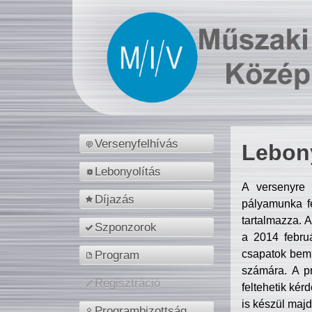
Versenyfelhívás
Lebony
Lebonyolítás
A versenyre 
Díjazás
pályamunka fe
tartalmazza. 
Szponzorok
a 2014 febr
csapatok bemu
Program
számára. A p
Regisztráció
feltehetik kér
is készül majd
Programbizottság