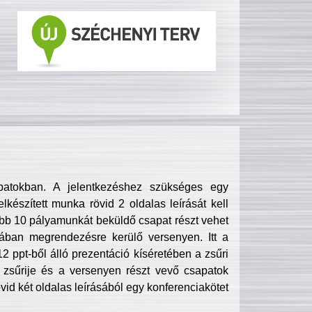
patokban. A jelentkezéshez szükséges egy
lkészített munka rövid 2 oldalas leírását kell
obb 10 pályamunkát beküldő csapat részt vehet
ában megrendezésre kerülő versenyen. Itt a
 ppt-ből álló prezentáció kíséretében a zsűri
zsűrije és a versenyen részt vevő csapatok
övid két oldalas leírásából egy konferenciakötet