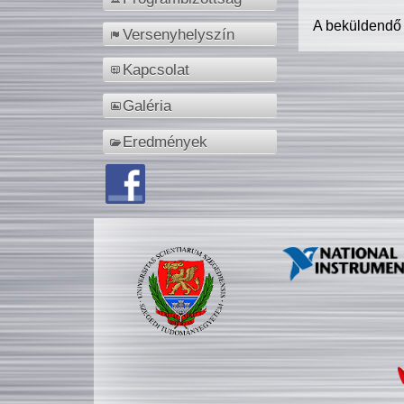
A beküldendő
Versenyhelyszín
Kapcsolat
Galéria
Eredmények