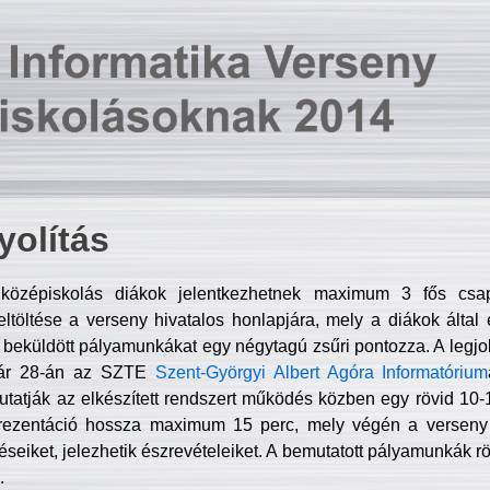
olítás
középiskolás diákok jelentkezhetnek maximum 3 fős csa
ltöltése a verseny hivatalos honlapjára, mely a diákok által e
A beküldött pályamunkákat egy négytagú zsűri pontozza. A legj
uár 28-án az SZTE
Szent-Györgyi Albert Agóra Informatórium
tatják az elkészített rendszert működés közben egy rövid 10-12
rezentáció hossza maximum 15 perc, mely végén a verseny 
déseiket, jelezhetik észrevételeiket. A bemutatott pályamunkák r
.