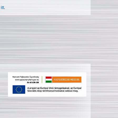
itt
.