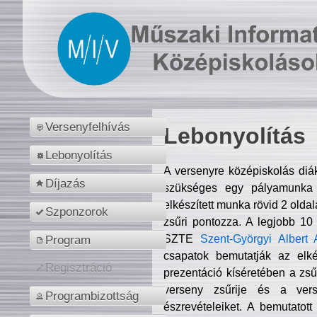
Versenyfelhívás
Lebonyolítás
Lebonyolítás
A versenyre középiskolás diá
Díjazás
szükséges egy pályamunka f
elkészített munka rövid 2 olda
Szponzorok
zsűri pontozza. A legjobb 10
SZTE
Szent-Györgyi Albert 
Program
csapatok bemutatják az elké
Regisztráció
prezentáció kíséretében a zs
verseny zsűrije és a verse
Programbizottság
észrevételeiket. A bemutatott