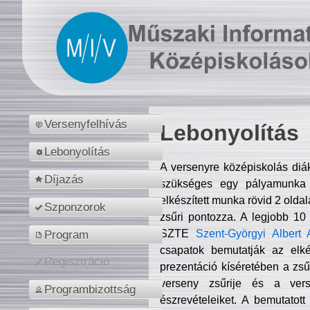
Versenyfelhívás
Lebonyolítás
Lebonyolítás
A versenyre középiskolás diá
Díjazás
szükséges egy pályamunka f
elkészített munka rövid 2 olda
Szponzorok
zsűri pontozza. A legjobb 10
SZTE
Szent-Györgyi Albert 
Program
csapatok bemutatják az elké
Regisztráció
prezentáció kíséretében a zs
verseny zsűrije és a verse
Programbizottság
észrevételeiket. A bemutatott