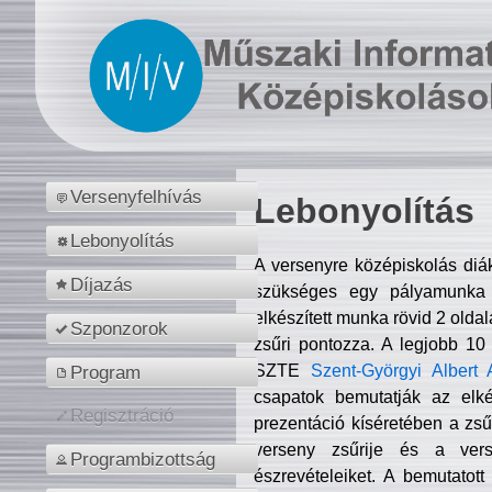
Versenyfelhívás
Lebonyolítás
Lebonyolítás
A versenyre középiskolás diá
Díjazás
szükséges egy pályamunka f
elkészített munka rövid 2 olda
Szponzorok
zsűri pontozza. A legjobb 10
SZTE
Szent-Györgyi Albert 
Program
csapatok bemutatják az elké
Regisztráció
prezentáció kíséretében a zs
verseny zsűrije és a verse
Programbizottság
észrevételeiket. A bemutatott