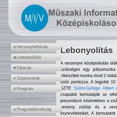
Versenyfelhívás
Lebonyolítás
Lebonyolítás
A versenyre középiskolás diá
Díjazás
szükséges egy pályamunka f
elkészített munka rövid 2 olda
Szponzorok
zsűri pontozza. A legjobb 10
SZTE
Szent-Györgyi Albert 
Program
csapatok bemutatják az elké
Regisztráció
prezentáció kíséretében a zs
verseny zsűrije és a verse
Programbizottság
észrevételeiket. A bemutatott