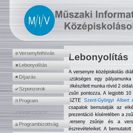
Versenyfelhívás
Lebonyolítás
Lebonyolítás
A versenyre középiskolás diá
Díjazás
szükséges egy pályamunka f
elkészített munka rövid 2 olda
Szponzorok
zsűri pontozza. A legjobb 10
SZTE
Szent-Györgyi Albert 
Program
csapatok bemutatják az elké
Regisztráció
prezentáció kíséretében a zs
verseny zsűrije és a verse
Programbizottság
észrevételeiket. A bemutatott