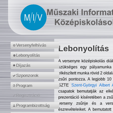
Versenyfelhívás
Lebonyolítás
Lebonyolítás
A versenyre középiskolás diá
Díjazás
szükséges egy pályamunka f
elkészített munka rövid 2 olda
Szponzorok
zsűri pontozza. A legjobb 10
SZTE
Szent-Györgyi Albert 
Program
csapatok bemutatják az elké
Regisztráció
prezentáció kíséretében a zs
verseny zsűrije és a verse
Programbizottság
észrevételeiket. A bemutatott