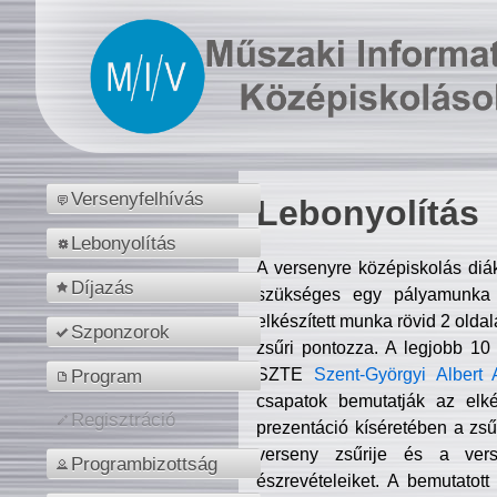
Versenyfelhívás
Lebonyolítás
Lebonyolítás
A versenyre középiskolás diá
Díjazás
szükséges egy pályamunka f
elkészített munka rövid 2 olda
Szponzorok
zsűri pontozza. A legjobb 10
SZTE
Szent-Györgyi Albert 
Program
csapatok bemutatják az elké
Regisztráció
prezentáció kíséretében a zs
verseny zsűrije és a verse
Programbizottság
észrevételeiket. A bemutatott