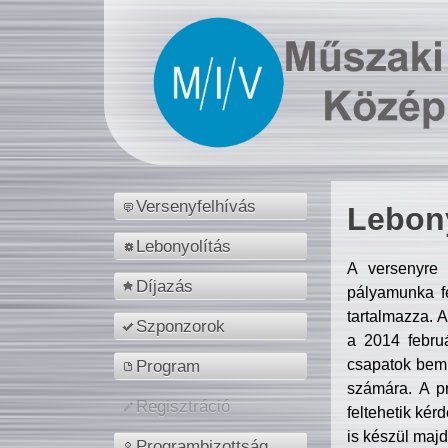
Versenyfelhívás
Lebony
Lebonyolítás
A versenyre 
Díjazás
pályamunka fe
tartalmazza. 
Szponzorok
a 2014 febr
csapatok bemu
Program
számára. A p
Regisztráció
feltehetik kér
is készül majd
Programbizottság