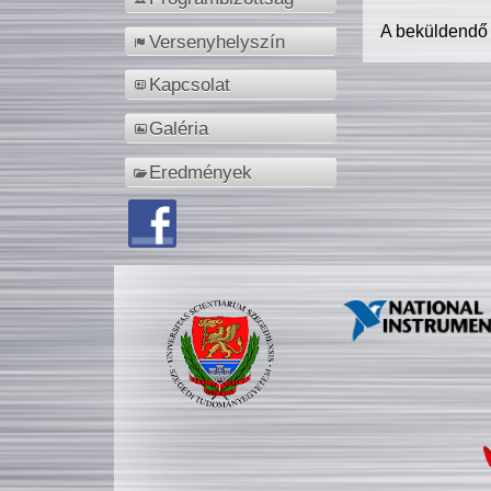
A beküldendő
Versenyhelyszín
Kapcsolat
Galéria
Eredmények