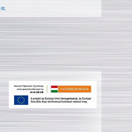
itt
.