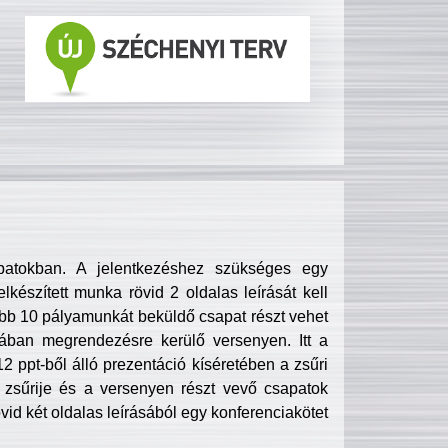
patokban. A jelentkezéshez szükséges egy
lkészített munka rövid 2 oldalas leírását kell
obb 10 pályamunkát beküldő csapat részt vehet
ában megrendezésre kerülő versenyen. Itt a
 ppt-ből álló prezentáció kíséretében a zsűri
zsűrije és a versenyen részt vevő csapatok
övid két oldalas leírásából egy konferenciakötet