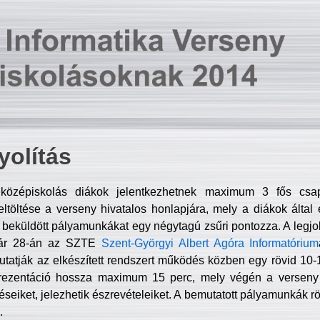
olítás
középiskolás diákok jelentkezhetnek maximum 3 fős csa
ltöltése a verseny hivatalos honlapjára, mely a diákok által e
A beküldött pályamunkákat egy négytagú zsűri pontozza. A legj
uár 28-án az SZTE
Szent-Györgyi Albert Agóra Informatórium
tatják az elkészített rendszert működés közben egy rövid 10-12
rezentáció hossza maximum 15 perc, mely végén a verseny 
déseiket, jelezhetik észrevételeiket. A bemutatott pályamunkák r
.