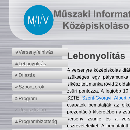
Versenyfelhívás
Lebonyolítás
Lebonyolítás
A versenyre középiskolás diá
Díjazás
szükséges egy pályamunka f
elkészített munka rövid 2 olda
Szponzorok
zsűri pontozza. A legjobb 10
SZTE
Szent-Györgyi Albert 
Program
csapatok bemutatják az elké
Regisztráció
prezentáció kíséretében a zs
verseny zsűrije és a verse
Programbizottság
észrevételeiket. A bemutatott