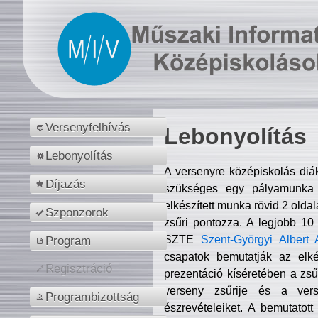
Versenyfelhívás
Lebonyolítás
Lebonyolítás
A versenyre középiskolás diá
Díjazás
szükséges egy pályamunka f
elkészített munka rövid 2 olda
Szponzorok
zsűri pontozza. A legjobb 10
SZTE
Szent-Györgyi Albert 
Program
csapatok bemutatják az elké
Regisztráció
prezentáció kíséretében a zs
verseny zsűrije és a verse
Programbizottság
észrevételeiket. A bemutatott