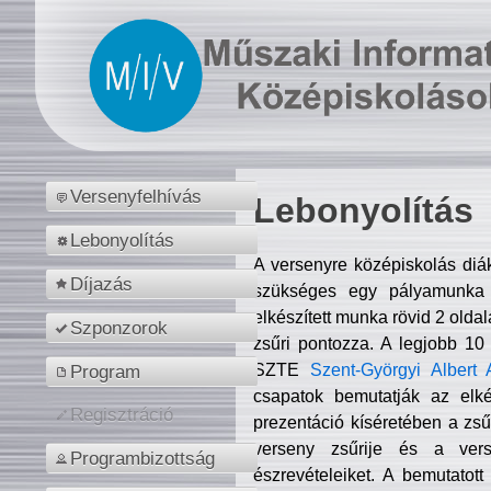
Versenyfelhívás
Lebonyolítás
Lebonyolítás
A versenyre középiskolás diá
Díjazás
szükséges egy pályamunka f
elkészített munka rövid 2 olda
Szponzorok
zsűri pontozza. A legjobb 10
SZTE
Szent-Györgyi Albert 
Program
csapatok bemutatják az elké
Regisztráció
prezentáció kíséretében a zs
verseny zsűrije és a verse
Programbizottság
észrevételeiket. A bemutatott