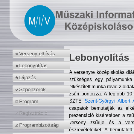
Versenyfelhívás
Lebonyolítás
Lebonyolítás
A versenyre középiskolás diá
Díjazás
szükséges egy pályamunka f
elkészített munka rövid 2 olda
Szponzorok
zsűri pontozza. A legjobb 10
SZTE
Szent-Györgyi Albert 
Program
csapatok bemutatják az elké
Regisztráció
prezentáció kíséretében a zs
verseny zsűrije és a verse
Programbizottság
észrevételeiket. A bemutatott