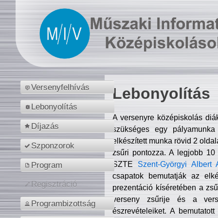
Versenyfelhívás
Lebonyolítás
Lebonyolítás
A versenyre középiskolás diá
Díjazás
szükséges egy pályamunka f
elkészített munka rövid 2 olda
Szponzorok
zsűri pontozza. A legjobb 10
SZTE
Szent-Györgyi Albert 
Program
csapatok bemutatják az elké
Regisztráció
prezentáció kíséretében a zs
verseny zsűrije és a verse
Programbizottság
észrevételeiket. A bemutatott