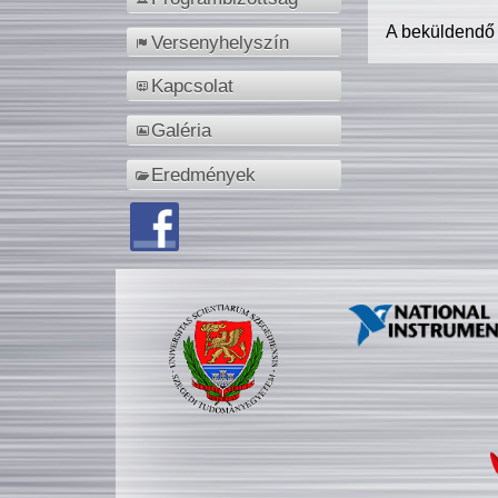
A beküldendő
Versenyhelyszín
Kapcsolat
Galéria
Eredmények