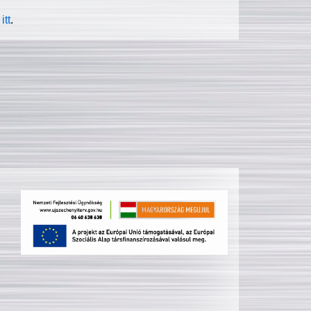
itt
.