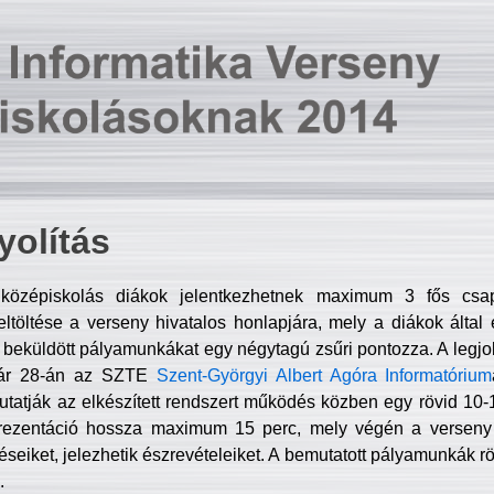
olítás
középiskolás diákok jelentkezhetnek maximum 3 fős csa
ltöltése a verseny hivatalos honlapjára, mely a diákok által e
A beküldött pályamunkákat egy négytagú zsűri pontozza. A legj
uár 28-án az SZTE
Szent-Györgyi Albert Agóra Informatórium
tatják az elkészített rendszert működés közben egy rövid 10-12
rezentáció hossza maximum 15 perc, mely végén a verseny 
déseiket, jelezhetik észrevételeiket. A bemutatott pályamunkák r
.