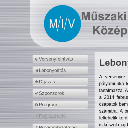
Versenyfelhívás
Lebony
Lebonyolítás
A versenyre 
Díjazás
pályamunka fe
tartalmazza. 
Szponzorok
a 2014 febr
csapatok bemu
Program
számára. A p
Regisztráció
feltehetik kér
is készül majd
Programbizottság