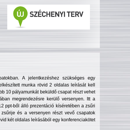
patokban. A jelentkezéshez szükséges egy
lkészített munka rövid 2 oldalas leírását kell
obb 10 pályamunkát beküldő csapat részt vehet
ában megrendezésre kerülő versenyen. Itt a
 ppt-ből álló prezentáció kíséretében a zsűri
zsűrije és a versenyen részt vevő csapatok
övid két oldalas leírásából egy konferenciakötet