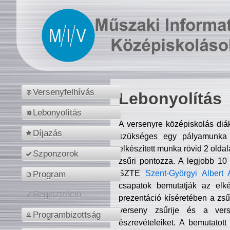
Versenyfelhívás
Lebonyolítás
Lebonyolítás
A versenyre középiskolás diá
Díjazás
szükséges egy pályamunka f
elkészített munka rövid 2 olda
Szponzorok
zsűri pontozza. A legjobb 10
SZTE
Szent-Györgyi Albert 
Program
csapatok bemutatják az elké
Regisztráció
prezentáció kíséretében a zs
verseny zsűrije és a verse
Programbizottság
észrevételeiket. A bemutatott