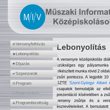
Versenyfelhívás
Lebonyolítás
Lebonyolítás
A versenyre középiskolás diá
Díjazás
szükséges egy pályamunka f
elkészített munka rövid 2 olda
Szponzorok
zsűri pontozza. A legjobb 10
SZTE
Szent-Györgyi Albert 
Program
csapatok bemutatják az elké
Regisztráció
prezentáció kíséretében a zs
verseny zsűrije és a verse
Programbizottság
észrevételeiket. A bemutatott