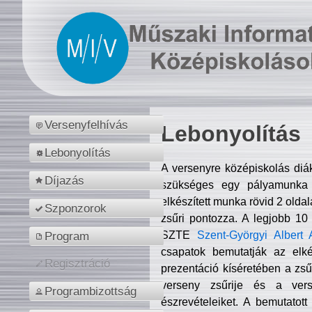
Versenyfelhívás
Lebonyolítás
Lebonyolítás
A versenyre középiskolás diá
Díjazás
szükséges egy pályamunka f
elkészített munka rövid 2 olda
Szponzorok
zsűri pontozza. A legjobb 10
SZTE
Szent-Györgyi Albert 
Program
csapatok bemutatják az elké
Regisztráció
prezentáció kíséretében a zs
verseny zsűrije és a verse
Programbizottság
észrevételeiket. A bemutatott