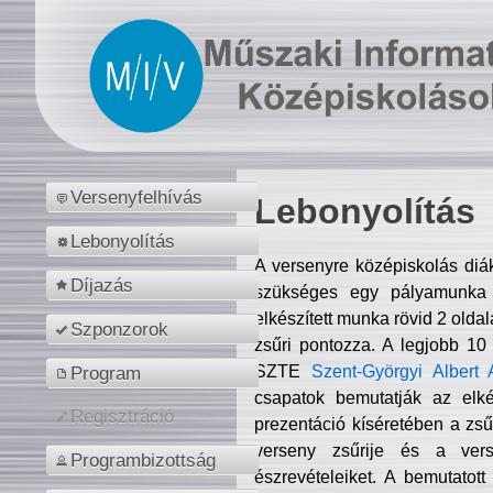
Versenyfelhívás
Lebonyolítás
Lebonyolítás
A versenyre középiskolás diá
Díjazás
szükséges egy pályamunka f
elkészített munka rövid 2 olda
Szponzorok
zsűri pontozza. A legjobb 10
SZTE
Szent-Györgyi Albert 
Program
csapatok bemutatják az elké
Regisztráció
prezentáció kíséretében a zs
verseny zsűrije és a verse
Programbizottság
észrevételeiket. A bemutatott