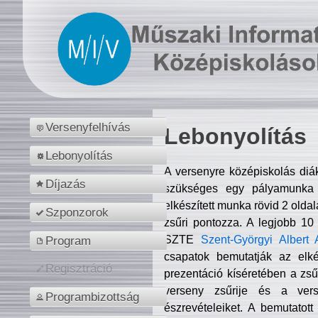
Versenyfelhívás
Lebonyolítás
Lebonyolítás
A versenyre középiskolás diá
Díjazás
szükséges egy pályamunka f
elkészített munka rövid 2 olda
Szponzorok
zsűri pontozza. A legjobb 10
SZTE
Szent-Györgyi Albert 
Program
csapatok bemutatják az elké
Regisztráció
prezentáció kíséretében a zs
verseny zsűrije és a verse
Programbizottság
észrevételeiket. A bemutatott