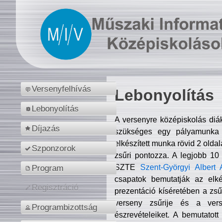
Versenyfelhívás
Lebonyolítás
Lebonyolítás
A versenyre középiskolás diá
Díjazás
szükséges egy pályamunka f
elkészített munka rövid 2 olda
Szponzorok
zsűri pontozza. A legjobb 10
SZTE
Szent-Györgyi Albert 
Program
csapatok bemutatják az elké
Regisztráció
prezentáció kíséretében a zs
verseny zsűrije és a verse
Programbizottság
észrevételeiket. A bemutatott