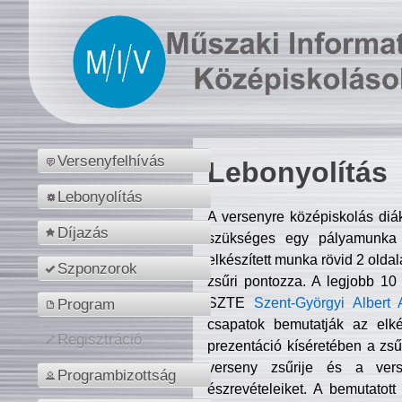
Versenyfelhívás
Lebonyolítás
Lebonyolítás
A versenyre középiskolás diá
Díjazás
szükséges egy pályamunka f
elkészített munka rövid 2 olda
Szponzorok
zsűri pontozza. A legjobb 10
SZTE
Szent-Györgyi Albert 
Program
csapatok bemutatják az elké
Regisztráció
prezentáció kíséretében a zs
verseny zsűrije és a verse
Programbizottság
észrevételeiket. A bemutatott