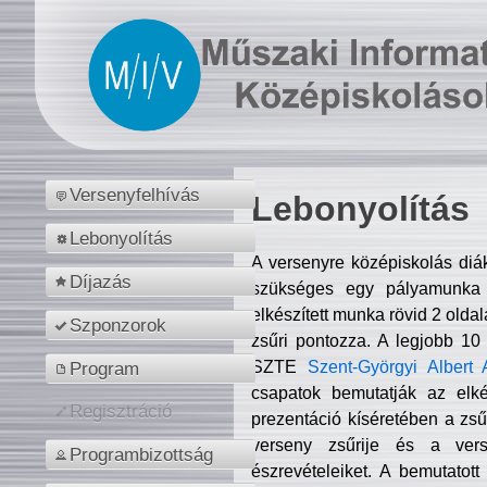
Versenyfelhívás
Lebonyolítás
Lebonyolítás
A versenyre középiskolás diá
Díjazás
szükséges egy pályamunka f
elkészített munka rövid 2 olda
Szponzorok
zsűri pontozza. A legjobb 10
SZTE
Szent-Györgyi Albert 
Program
csapatok bemutatják az elké
Regisztráció
prezentáció kíséretében a zs
verseny zsűrije és a verse
Programbizottság
észrevételeiket. A bemutatott